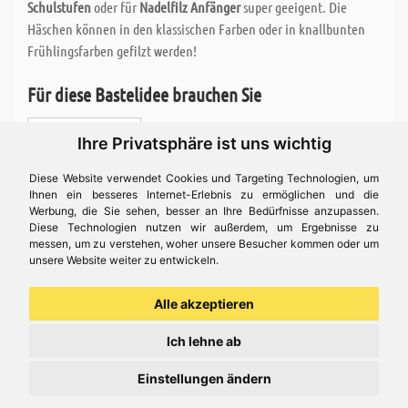
Schulstufen
oder für
Nadelfilz Anfänger
super geeigent. Die
Häschen können in den klassischen Farben oder in knallbunten
Frühlingsfarben gefilzt werden!
Für diese Bastelidee brauchen Sie
Styropor - Ei, 6 cm
Ihre Privatsphäre ist uns wichtig
Diese Website verwendet Cookies und Targeting Technologien, um
Filzwolle - Märchenwolle Mix 100 g, natur
Filznadel, grob
Ihnen ein besseres Internet-Erlebnis zu ermöglichen und die
Werbung, die Sie sehen, besser an Ihre Bedürfnisse anzupassen.
Holzgriff 1-fach, ohne Nadel
Schaumstoff, 21 x 15 x 5 cm
Diese Technologien nutzen wir außerdem, um Ergebnisse zu
messen, um zu verstehen, woher unsere Besucher kommen oder um
unsere Website weiter zu entwickeln.
Preis ( € 12,54 )
Alle akzeptieren
Ich lehne ab
Bastelidee
Einstellungen ändern