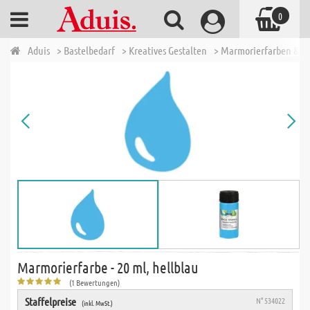
0
Aduis
> Bastelbedarf
> Kreatives Gestalten
> Marmorierfarben & Z
Marmorierfarbe - 20 ml, hellblau
(1 Bewertungen)
Staffelpreise
N° 534022
(inkl. MwSt.)