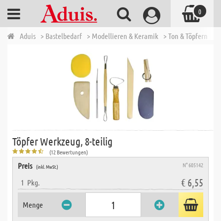
0
Aduis
> Bastelbedarf
> Modellieren & Keramik
> Ton & Töpfern
> 
Töpfer Werkzeug, 8-teilig
(12 Bewertungen)
Preis
N° 605142
(inkl. MwSt.)
€ 6,55
1
Pkg.
Menge