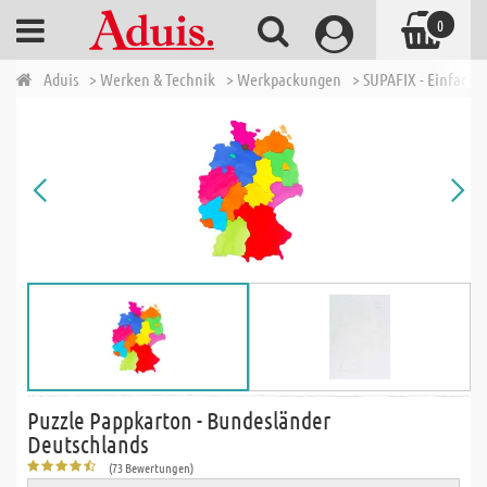
0
Aduis
> Werken & Technik
> Werkpackungen
> SUPAFIX - Einfache 
Puzzle Pappkarton - Bundesländer
Deutschlands
(73 Bewertungen)