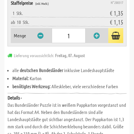
Staffelpreise
N° 200317
(inkl. MwSt.)
€ 1,35
1
Stk.
€ 1,15
ab
10
Stk.
Menge
Lieferung voraussichtlich:
Freitag, 07. August
alle
deutschen Bundesländer
inklusive Landeshauptstädte
Material:
Karton
benötigtes Werkzeug:
Alleskleber, viele verschiedene Farben
Details -
Das Bundesländer Puzzle ist in weißem Pappkarton vorgestanzt und
hat das Format A4. Neben den Bundesländern sind alle
Landeshauptstädte gut sichtbar angestanzt. Der Pappkarton ist 1,3
mm stark und durch die Schichtverklebung besonders stabil. Größe
ca. 295 x 210 mm (L x B). Ab der 2. Schulstufe. 1 Stunde.