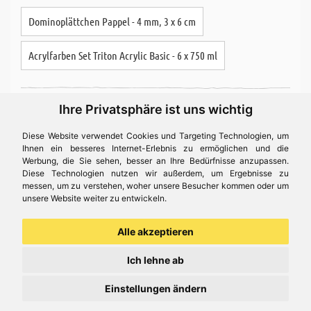
Dominoplättchen Pappel - 4 mm, 3 x 6 cm
Acrylfarben Set Triton Acrylic Basic - 6 x 750 ml
Bastelidee
Ihre Privatsphäre ist uns wichtig
Diese Website verwendet Cookies und Targeting Technologien, um
Ihnen ein besseres Internet-Erlebnis zu ermöglichen und die
Werbung, die Sie sehen, besser an Ihre Bedürfnisse anzupassen.
Diese Technologien nutzen wir außerdem, um Ergebnisse zu
messen, um zu verstehen, woher unsere Besucher kommen oder um
unsere Website weiter zu entwickeln.
Alle akzeptieren
Kantenhocker aus Holz - Bastelidee
Ich lehne ab
Nach der Bastelidee "knuddelige Kantenhocker" folgen nun die
fröhlichen Figuren aus Holz. Sie sind eine peppige Dekoration für
Einstellungen ändern
jede Ablagefläche, egal ob für drinnen oder draußen.