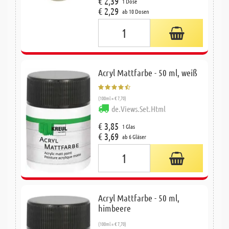
€ 2,39
1 Dose
€ 2,29
ab 10 Dosen
Acryl Mattfarbe - 50 ml, weiß
(100ml = € 7,70)
de.Views.Set.Html
€ 3,85
1 Glas
€ 3,69
ab 6 Gläser
Acryl Mattfarbe - 50 ml,
himbeere
(100ml = € 7,70)