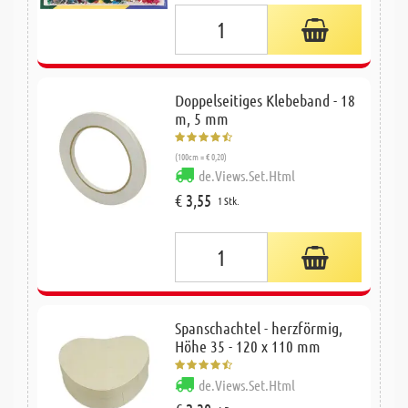
Doppelseitiges Klebeband - 18
m, 5 mm
(100cm = € 0,20)
de.Views.Set.Html
€ 3,55
1 Stk.
Spanschachtel - herzförmig,
Höhe 35 - 120 x 110 mm
de.Views.Set.Html