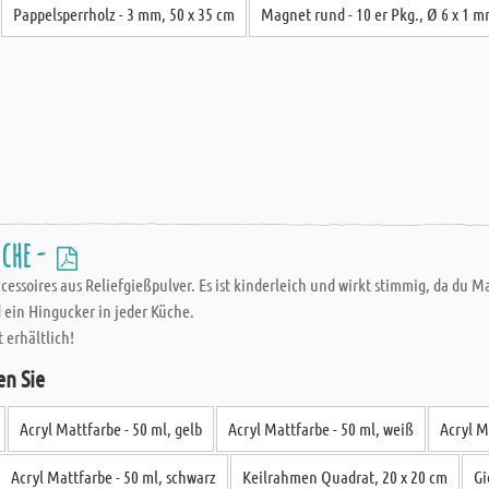
Pappelsperrholz - 3 mm, 50 x 35 cm
Magnet rund - 10 er Pkg., Ø 6 x 1 
üche -
cessoires aus Reliefgießpulver. Es ist kinderleich und wirkt stimmig, da du
 ein Hingucker in jeder Küche.
 erhältlich!
en Sie
Acryl Mattfarbe - 50 ml, gelb
Acryl Mattfarbe - 50 ml, weiß
Acryl M
Acryl Mattfarbe - 50 ml, schwarz
Keilrahmen Quadrat, 20 x 20 cm
Gi