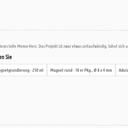
ieses tolle Memo-Herz. Das Projekt ist zwar etwas zeitaufwändig, lohnt sich a
en Sie
gnetgrundierung - 250 ml
Magnet rund - 10 er Pkg., Ø 8 x 4 mm
Aduis