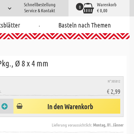
Schnellbestellung
Warenkorb
0
Service & Kontakt
€ 0,00
.
tsblätter
Basteln nach Themen
Pkg., Ø 8 x 4 mm
N° 305812
€ 2,99
.
In den Warenkorb
Lieferung voraussichtlich:
Montag, 01. Jänner