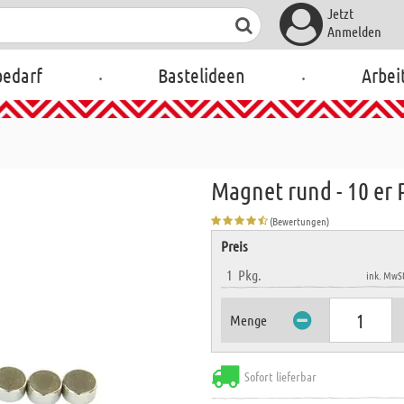
Jetzt
Anmelden
.
.
bedarf
Bastelideen
Arbei
Magnet rund - 10 er 
(Bewertungen)
Preis
1
Pkg.
ink. MwSt
Menge
Sofort lieferbar