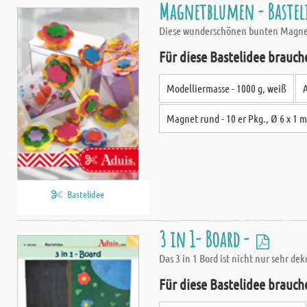
Magnetblumen - Bastel
Diese wunderschönen bunten Magnetb
Für diese Bastelidee brauch
Modelliermasse - 1000 g, weiß
A
Magnet rund - 10 er Pkg., Ø 6 x 1 
Bastelidee
3 in 1- Board -
Das 3 in 1 Bord ist nicht nur sehr d
Für diese Bastelidee brauch