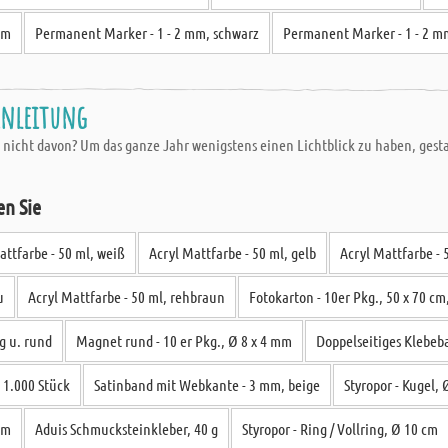
mm
Permanent Marker - 1 - 2 mm, schwarz
Permanent Marker - 1 - 2 m
anleitung
 nicht davon? Um das ganze Jahr wenigstens einen Lichtblick zu haben, gest
en Sie
attfarbe - 50 ml, weiß
Acryl Mattfarbe - 50 ml, gelb
Acryl Mattfarbe - 
u
Acryl Mattfarbe - 50 ml, rehbraun
Fotokarton - 10er Pkg., 50 x 70 cm
g u. rund
Magnet rund - 10 er Pkg., Ø 8 x 4 mm
Doppelseitiges Klebeb
 1.000 Stück
Satinband mit Webkante - 3 mm, beige
Styropor - Kugel,
cm
Aduis Schmucksteinkleber, 40 g
Styropor - Ring / Vollring, Ø 10 cm