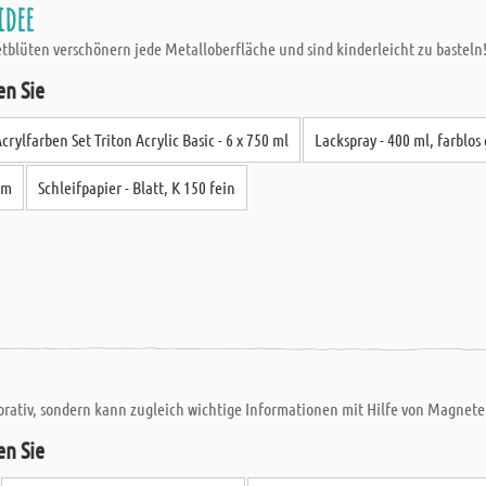
idee
lüten verschönern jede Metalloberfläche und sind kinderleicht zu basteln
en Sie
crylfarben Set Triton Acrylic Basic - 6 x 750 ml
Lackspray - 400 ml, farblos
mm
Schleifpapier - Blatt, K 150 fein
ekorativ, sondern kann zugleich wichtige Informationen mit Hilfe von Magnete
en Sie