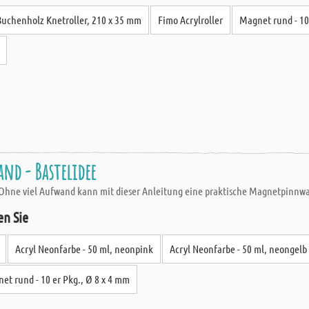
Buchenholz Knetroller, 210 x 35 mm
Fimo Acrylroller
Magnet rund - 10
nd - Bastelidee
. Ohne viel Aufwand kann mit dieser Anleitung eine praktische Magnetpinnw
en Sie
Acryl Neonfarbe - 50 ml, neonpink
Acryl Neonfarbe - 50 ml, neongelb
et rund - 10 er Pkg., Ø 8 x 4 mm