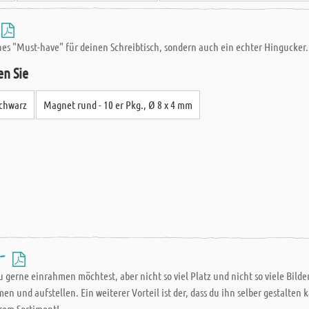
sches "Must-have" für deinen Schreibtisch, sondern auch ein echter Hingucker.
en Sie
schwarz
Magnet rund - 10 er Pkg., Ø 8 x 4 mm
 -
 du gerne einrahmen möchtest, aber nicht so viel Platz und nicht so viele Bi
en und aufstellen. Ein weiterer Vorteil ist der, dass du ihn selber gestalte
erem Sortiment!