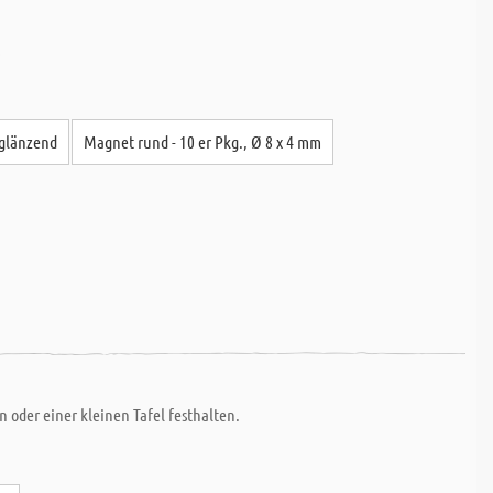
!
 glänzend
Magnet rund - 10 er Pkg., Ø 8 x 4 mm
n oder einer kleinen Tafel festhalten.