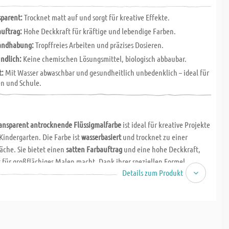
sparent:
Trocknet matt auf und sorgt für kreative Effekte.
auftrag:
Hohe Deckkraft für kräftige und lebendige Farben.
andhabung:
Tropffreies Arbeiten und präzises Dosieren.
ndlich:
Keine chemischen Lösungsmittel, biologisch abbaubar.
t:
Mit Wasser abwaschbar und gesundheitlich unbedenklich – ideal für
en und Schule.
ransparent antrocknende Flüssigmalfarbe
ist ideal für kreative Projekte
Kindergarten. Die Farbe ist
wasserbasiert
und trocknet zu einer
äche. Sie bietet einen
satten Farbauftrag
und eine hohe Deckkraft,
t für großflächiges Malen macht. Dank ihrer speziellen Formel
Details zum Produkt
e
sauberes, tropffreies Arbeiten
und eine exakte Dosierung, ohne
Tropfen.
eltfreundlich: Diese Malfarbe enthält
keine chemischen
und ist mit kaltem Wasser
leicht abwaschbar
sowie
biologisch
 Farbe ist gesundheitlich
völlig unbedenklich
und eignet sich daher