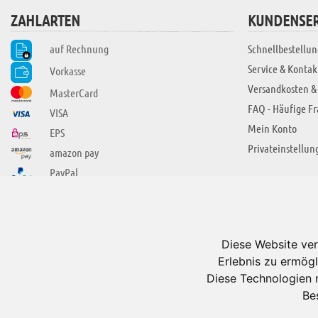
ZAHLARTEN
KUNDENSER
auf Rechnung
Schnellbestellun
Service & Kontak
Vorkasse
Versandkosten &
MasterCard
FAQ - Häufige F
VISA
Mein Konto
EPS
Privateinstellun
amazon pay
PayPal
SIE FINDEN UNS AUCH BEI
ÜBER ADUIS
Wir über uns
Diese Website ver
Jobs
Erlebnis zu ermögl
Impressum
Diese Technologien 
Be
AGB
Datenschutzerkl