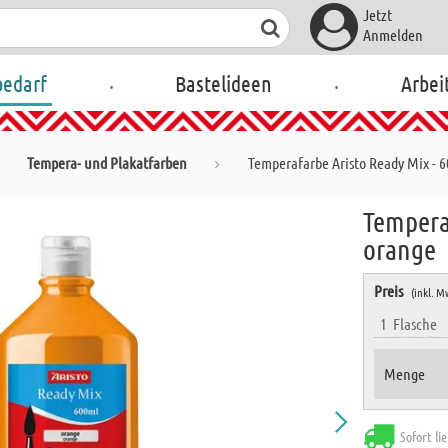
Jetzt
Anmelden
.
.
bedarf
Bastelideen
Arbei
Tempera- und Plakatfarben
Temperafarbe Aristo Ready Mix - 6
Temperaf
orange
Preis
(inkl. M
1
Flasche
Menge
Sofort li