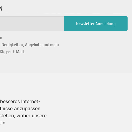
N
en
ie Neuigkeiten, Angebote und mehr
ig per E-Mail.
WIR BEFINDEN UNS IN
besseres Internet-
rfnisse anzupassen.
Es gibt uns auch in
stehen, woher unsere
ln.