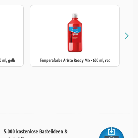
n Einsatz mit Kindern.
alfarbe
ist die perfekte Wahl für Pädagogen, die hochwertige und
 für kreative Kinderprojekte suchen.
0 ml, gelb
Temperafarbe Aristo Ready Mix - 600 ml, rot
Tempe
5.000 kostenlose Bastelideen &