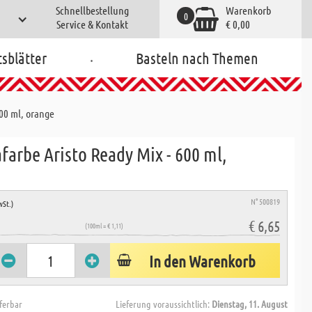
Schnellbestellung
Warenkorb
0
Service & Kontakt
€ 0,00
.
tsblätter
Basteln nach Themen
00 ml, orange
arbe Aristo Ready Mix - 600 ml,
N° 500819
wSt.)
€ 6,65
(100ml = € 1,11)
In den Warenkorb
eferbar
Lieferung voraussichtlich:
Dienstag, 11. August