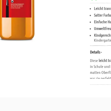
Leicht tran
Satter Farb
Einfache H
Umweltfreu
Kindgerech
Kindergart
Details -
Diese
leicht t
in Schule und 
matten Oberfl
was sie perfek
ermöglicht si
Klecksen und 
Besonders umw
Lösungsmittel
abbaubar
. Die