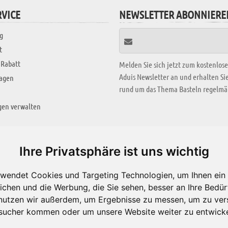
VICE
NEWSLETTER ABONNIERE
g
t
 Rabatt
Melden Sie sich jetzt zum kostenlos
Aduis Newsletter an und erhalten S
ragen
rund um das Thema Basteln regelmäß
gen verwalten
KREATIV ZONE
Ihre Privatsphäre ist uns wichtig
Aktuelles Video
wendet Cookies und Targeting Technologien, um Ihnen ein 
Alle Videos
ichen und die Werbung, die Sie sehen, besser an Ihre Bedü
Bastelideen
nutzen wir außerdem, um Ergebnisse zu messen, um zu ver
sucher kommen oder um unsere Website weiter zu entwicke
Arbeitsblätter
ärung