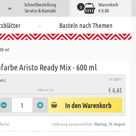
Schnellbestellung
Warenkorb
0
Service & Kontakt
€ 0,00
.
tsblätter
Basteln nach Themen
00 ml
farbe Aristo Ready Mix - 600 ml
N° 500817
wSt.)
€ 6,65
(100ml = € 1,11)
In den Warenkorb
eferbar
Lieferung voraussichtlich:
Montag, 10. August