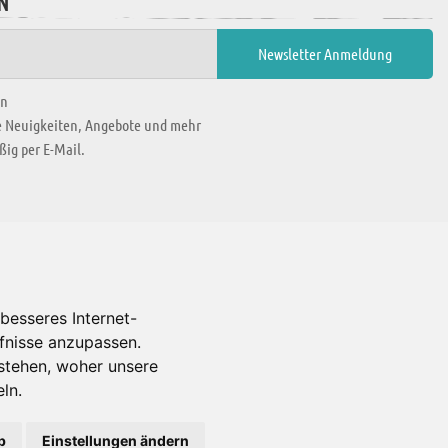
N
en
ie Neuigkeiten, Angebote und mehr
ig per E-Mail.
WIR BEFINDEN UNS IN
besseres Internet-
rfnisse anzupassen.
Es gibt uns auch in
stehen, woher unsere
ln.
b
Einstellungen ändern