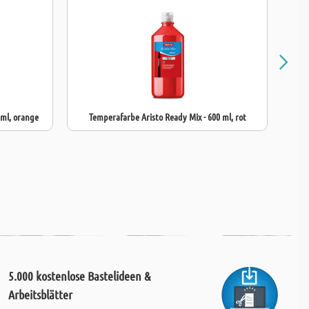
alfarbe
ist die perfekte Wahl für Pädagogen, die hochwertige und
 für kreative Kinderprojekte suchen.
 ml, orange
Temperafarbe Aristo Ready Mix - 600 ml, rot
Tempe
5.000 kostenlose Bastelideen &
Arbeitsblätter