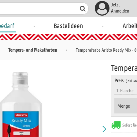
Jetzt
Anmelden
.
.
bedarf
Bastelideen
Arbei
Tempera- und Plakatfarben
Temperafarbe Aristo Ready Mix - 6
Tempera
Preis
(inkl. M
1
Flasche
Menge
Sofort li