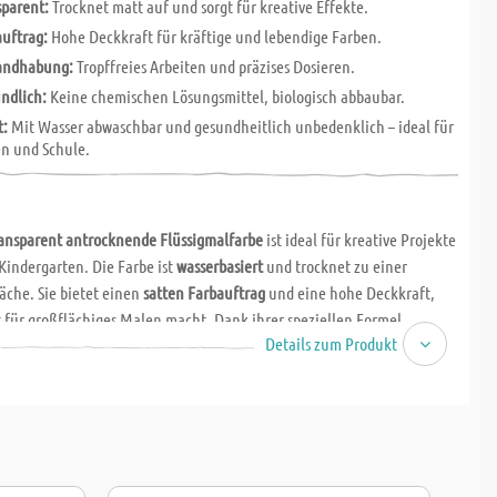
sparent:
Trocknet matt auf und sorgt für kreative Effekte.
auftrag:
Hohe Deckkraft für kräftige und lebendige Farben.
andhabung:
Tropffreies Arbeiten und präzises Dosieren.
ndlich:
Keine chemischen Lösungsmittel, biologisch abbaubar.
t:
Mit Wasser abwaschbar und gesundheitlich unbedenklich – ideal für
en und Schule.
ransparent antrocknende Flüssigmalfarbe
ist ideal für kreative Projekte
Kindergarten. Die Farbe ist
wasserbasiert
und trocknet zu einer
äche. Sie bietet einen
satten Farbauftrag
und eine hohe Deckkraft,
t für großflächiges Malen macht. Dank ihrer speziellen Formel
Details zum Produkt
e
sauberes, tropffreies Arbeiten
und eine exakte Dosierung, ohne
Tropfen.
eltfreundlich: Diese Malfarbe enthält
keine chemischen
und ist mit kaltem Wasser
leicht abwaschbar
sowie
biologisch
 Farbe ist gesundheitlich
völlig unbedenklich
und eignet sich daher
n Einsatz mit Kindern.