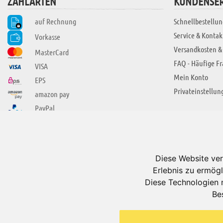
ZAHLARTEN
KUNDENSER
auf Rechnung
Schnellbestellun
Service & Kontak
Vorkasse
Versandkosten &
MasterCard
FAQ - Häufige F
VISA
Mein Konto
EPS
Privateinstellun
amazon pay
PayPal
SIE FINDEN UNS AUCH BEI
ÜBER ADUIS
Wir über uns
Diese Website ver
Jobs
Erlebnis zu ermögl
Impressum
Diese Technologien 
Be
AGB
Datenschutzerkl