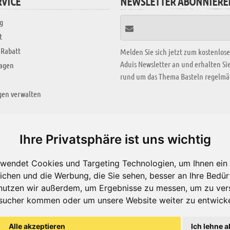
VICE
NEWSLETTER ABONNIERE
g
t
 Rabatt
Melden Sie sich jetzt zum kostenlos
Aduis Newsletter an und erhalten S
ragen
rund um das Thema Basteln regelmäß
gen verwalten
KREATIV ZONE
Ihre Privatsphäre ist uns wichtig
Aktuelles Video
wendet Cookies und Targeting Technologien, um Ihnen ein 
Alle Videos
ichen und die Werbung, die Sie sehen, besser an Ihre Bedü
Bastelideen
nutzen wir außerdem, um Ergebnisse zu messen, um zu ver
sucher kommen oder um unsere Website weiter zu entwicke
Arbeitsblätter
ärung
Alle akzeptieren
Ich lehne a