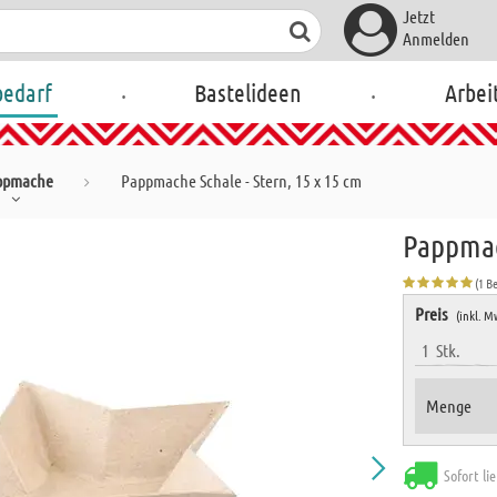
Jetzt
Anmelden
.
.
bedarf
Bastelideen
Arbei
ppmache
Pappmache Schale - Stern, 15 x 15 cm
Pappmach
(1 B
Preis
(inkl. M
1
Stk.
Menge
Sofort li