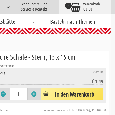
Schnellbestellung
Warenkorb
0
Service & Kontakt
€ 0,00
.
tsblätter
Basteln nach Themen
e Schale - Stern, 15 x 15 cm
ewertungen)
N° 603558
wSt.)
€ 1,49
In den Warenkorb
eferbar
Lieferung voraussichtlich:
Dienstag, 11. August