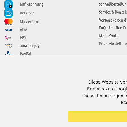
auf Rechnung
Schnellbestellun
Service & Kontak
Vorkasse
Versandkosten &
MasterCard
FAQ - Häufige F
VISA
Mein Konto
EPS
Privateinstellun
amazon pay
PayPal
SIE FINDEN UNS AUCH BEI
ÜBER ADUIS
Wir über uns
Diese Website ver
Jobs
Erlebnis zu ermögl
Impressum
Diese Technologien 
Be
AGB
Datenschutzerkl