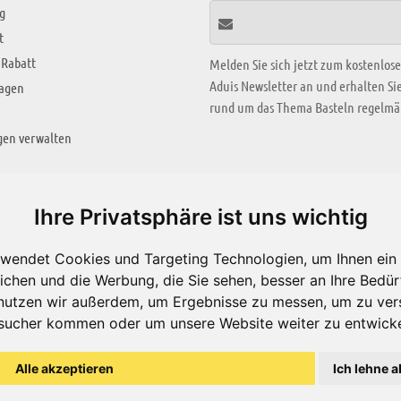
g
t
 Rabatt
Melden Sie sich jetzt zum kostenlos
Aduis Newsletter an und erhalten S
ragen
rund um das Thema Basteln regelmäß
gen verwalten
KREATIV ZONE
Ihre Privatsphäre ist uns wichtig
Aktuelles Video
wendet Cookies und Targeting Technologien, um Ihnen ein 
Alle Videos
ichen und die Werbung, die Sie sehen, besser an Ihre Bedü
Bastelideen
nutzen wir außerdem, um Ergebnisse zu messen, um zu ver
sucher kommen oder um unsere Website weiter zu entwicke
Arbeitsblätter
ärung
Alle akzeptieren
Ich lehne a
© Aduis 1996 - 2026