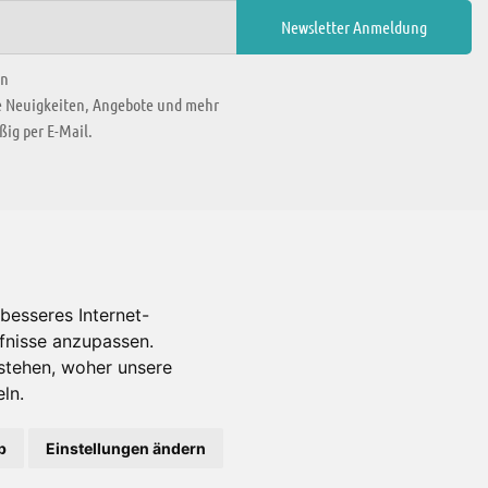
en
ie Neuigkeiten, Angebote und mehr
ig per E-Mail.
WIR BEFINDEN UNS IN
besseres Internet-
rfnisse anzupassen.
Es gibt uns auch in
stehen, woher unsere
ln.
b
Einstellungen ändern