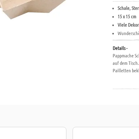
Schale, Ste
15 x 15 cm
Viele Deko
Wunderschön
Details -
Pappmache Sch
auf dem Tisch.
Pailletten bek