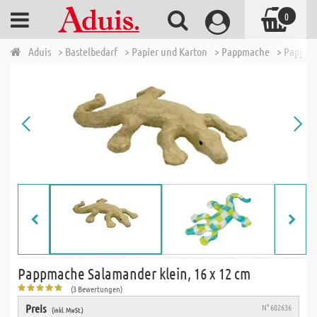
0
Aduis
> Bastelbedarf
> Papier und Karton
> Pappmache
> Pappmac
Pappmache Salamander klein, 16 x 12 cm
(3 Bewertungen)
Preis
N° 602636
(inkl. MwSt.)