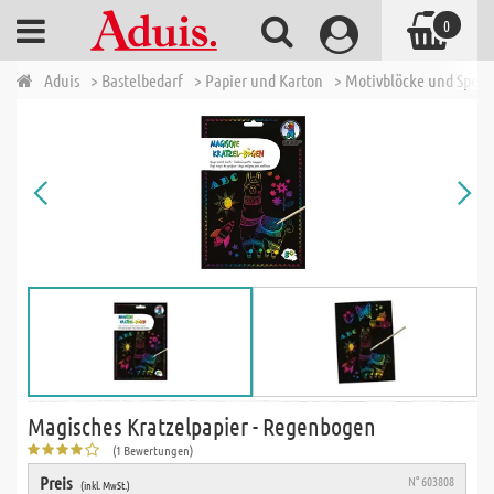
0
Aduis
> Bastelbedarf
> Papier und Karton
> Motivblöcke und Spezi
Magisches Kratzelpapier - Regenbogen
(1 Bewertungen)
Preis
N° 603808
(inkl. MwSt.)