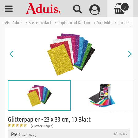
0
Aduis
> Bastelbedarf
> Papier und Karton
> Motivblöcke und Spezi
Glitterpapier - 23 x 33 cm, 10 Blatt
(7 Bewertungen)
Preis
N° 602375
(inkl. MwSt.)