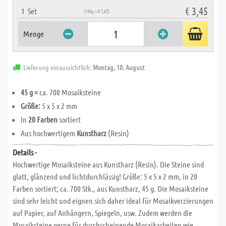
€ 3,45
1
Set
(100g = € 7,67)
Menge
Lieferung voraussichtlich:
Montag, 10. August
45 g =
ca. 700 Mosaiksteine
Größe:
5 x 5 x 2 mm
In
20 Farben
sortiert
Aus hochwertigem
Kunstharz
(Resin)
Details -
Hochwertige Mosaiksteine aus Kunstharz (Resin). Die Steine sind
glatt, glänzend und lichtdurchlässig! Größe: 5 x 5 x 2 mm, in 20
Farben sortiert; ca. 700 Stk., aus Kunstharz, 45 g. Die Mosaiksteine
sind sehr leicht und eignen sich daher ideal für Mosaikverzierungen
auf Papier, auf Anhängern, Spiegeln, usw. Zudem werden die
Mosaiksteine gerne für durchscheinende Mosaikarbeiten wie