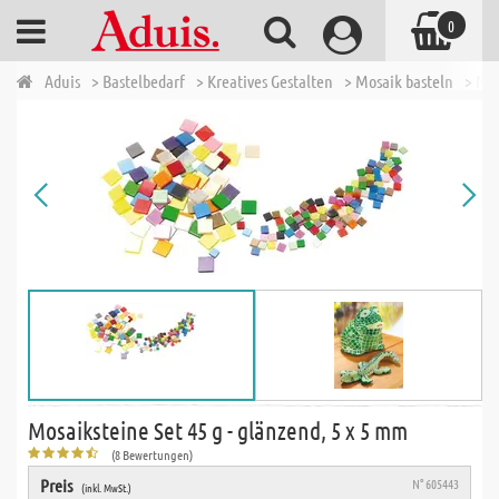
0
Aduis
> Bastelbedarf
> Kreatives Gestalten
> Mosaik basteln
> Mo
Mosaiksteine Set 45 g - glänzend, 5 x 5 mm
(8 Bewertungen)
Preis
N° 605443
(inkl. MwSt.)