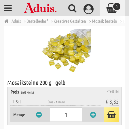
0
Aduis
> Bastelbedarf
> Kreatives Gestalten
> Mosaik basteln
> Mo
Mosaiksteine 200 g - gelb
Preis
N° 608116
(inkl. MwSt.)
€ 3,35
1
Set
(100g = € 335,00)
Menge