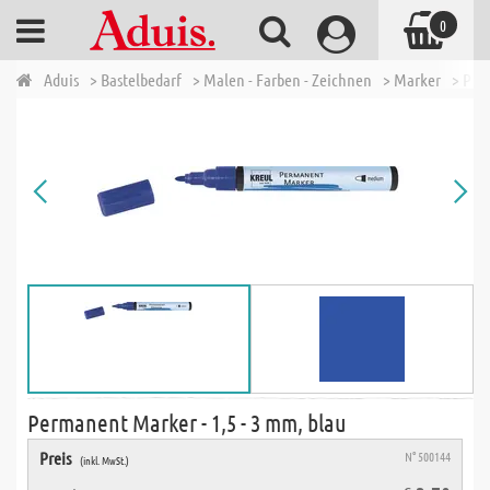
0
Aduis
> Bastelbedarf
> Malen - Farben - Zeichnen
> Marker
> Per
Permanent Marker - 1,5 - 3 mm, blau
Preis
N° 500144
(inkl. MwSt.)