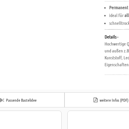
Permanent
ideal für
al
schnelltroc
Details -
Hochwertige Q
und außen z.B.
Kunststoff, Led
Eigenschaften:
geruchsarm, v
Passende Bastelidee
weitere Infos (PDF)