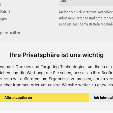
t
 Rabatt
Melden Sie sich jetzt zum kostenlos
Aduis Newsletter an und erhalten S
ragen
rund um das Thema Basteln regelmäß
gen verwalten
KREATIV ZONE
Ihre Privatsphäre ist uns wichtig
Aktuelles Video
wendet Cookies und Targeting Technologien, um Ihnen ein 
Alle Videos
ichen und die Werbung, die Sie sehen, besser an Ihre Bedü
Bastelideen
nutzen wir außerdem, um Ergebnisse zu messen, um zu ver
sucher kommen oder um unsere Website weiter zu entwicke
Arbeitsblätter
ärung
Alle akzeptieren
Ich lehne a
© Aduis 1996 - 2026