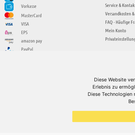
Service & Kontak
Vorkasse
Versandkosten &
MasterCard
FAQ - Häufige F
VISA
Mein Konto
EPS
Privateinstellun
amazon pay
PayPal
SIE FINDEN UNS AUCH BEI
ÜBER ADUIS
Wir über uns
Diese Website ver
Jobs
Erlebnis zu ermögl
Impressum
Diese Technologien 
Be
AGB
Datenschutzerkl