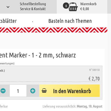
Schnellbestellung
Warenkorb
0
Service & Kontakt
€ 0,00
.
tsblätter
Basteln nach Themen
nt Marker - 1 - 2 mm, schwarz
Bewertungen)
N° 500150
wSt.)
€ 2,70
In den Warenkorb
eferbar
Lieferung voraussichtlich:
Montag, 10. August