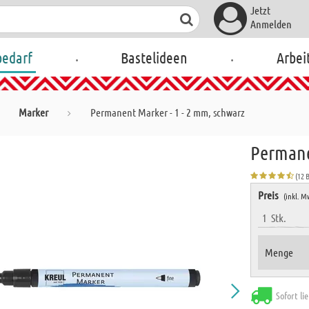
Jetzt
Anmelden
.
.
bedarf
Bastelideen
Arbei
Marker
Permanent Marker - 1 - 2 mm, schwarz
Permane
(12 
Preis
(inkl. M
1
Stk.
Menge
Sofort li