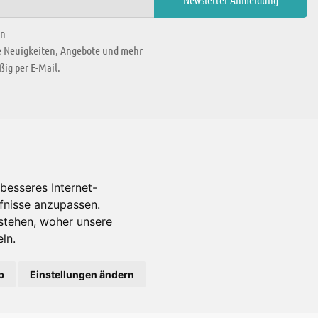
en
ie Neuigkeiten, Angebote und mehr
ig per E-Mail.
WIR BEFINDEN UNS IN
besseres Internet-
rfnisse anzupassen.
Es gibt uns auch in
stehen, woher unsere
ln.
b
Einstellungen ändern