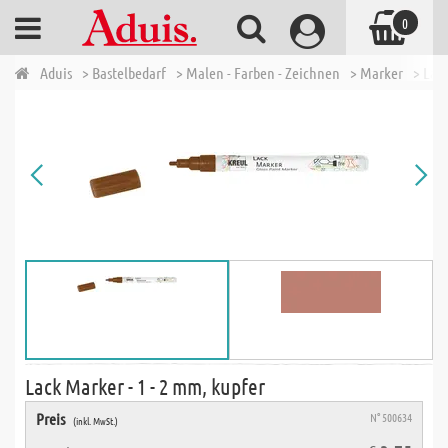
0
Aduis
> Bastelbedarf
> Malen - Farben - Zeichnen
> Marker
> Lac
Lack Marker - 1 - 2 mm, kupfer
Preis
N° 500634
(inkl. MwSt.)