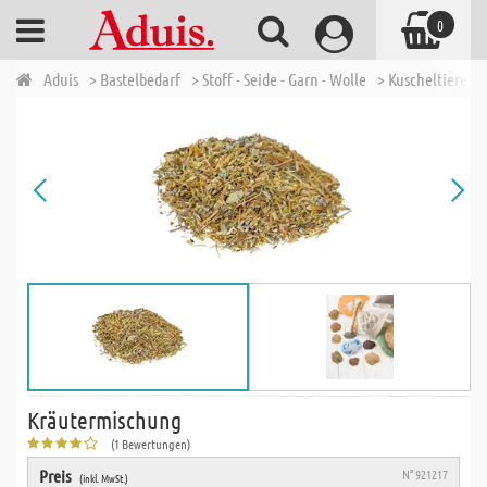
0
Aduis
> Bastelbedarf
> Stoff - Seide - Garn - Wolle
> Kuscheltiere u
Kräutermischung
(1 Bewertungen)
Preis
N° 921217
(inkl. MwSt.)