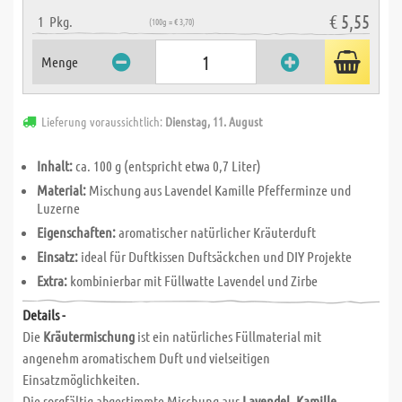
€ 5,55
1
Pkg.
(100g = € 3,70)
Menge
Lieferung voraussichtlich:
Dienstag, 11. August
Inhalt:
ca. 100 g (entspricht etwa 0,7 Liter)
Material:
Mischung aus Lavendel Kamille Pfefferminze und
Luzerne
Eigenschaften:
aromatischer natürlicher Kräuterduft
Einsatz:
ideal für Duftkissen Duftsäckchen und DIY Projekte
Extra:
kombinierbar mit Füllwatte Lavendel und Zirbe
Details -
Die
Kräutermischung
ist ein natürliches Füllmaterial mit
angenehm aromatischem Duft und vielseitigen
Einsatzmöglichkeiten.
Die sorgfältig abgestimmte Mischung aus
Lavendel, Kamille,