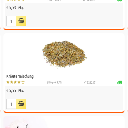
€ 5,59
Pkg.
Kräutermischung
(100g = € 3,70)
N° 921217
€ 5,55
Pkg.