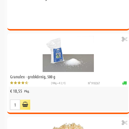
Granulex - grobkörnig, 500 g
(100g = € 2,11)
N° 910267
€ 10,55
Pkg.