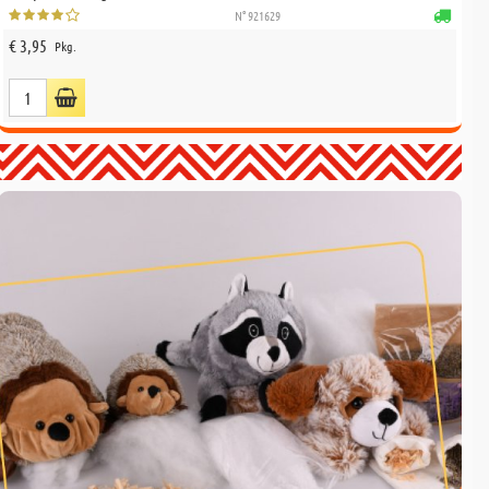
N° 921629
€ 3,95
Pkg.