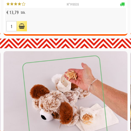
N° 910535
€ 13,79
Stk.