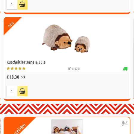
NEU
Kuscheltier Jana & Jule
N° 910261
€ 18,30
Stk.
Bastelidee