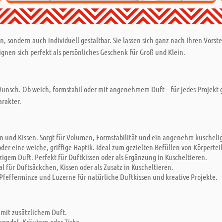
n, sondern auch individuell gestaltbar. Sie lassen sich ganz nach Ihren Vors
eignen sich perfekt als persönliches Geschenk für Groß und Klein.
Wunsch. Ob weich, formstabil oder mit angenehmem Duft – für jedes Projekt 
arakter.
en und Kissen. Sorgt für Volumen, Formstabilität und ein angenehm kuscheli
der eine weiche, griffige Haptik. Ideal zum gezielten Befüllen von Körpertei
gem Duft. Perfekt für Duftkissen oder als Ergänzung in Kuscheltieren.
 für Duftsäckchen, Kissen oder als Zusatz in Kuscheltieren.
fefferminze und Luzerne für natürliche Duftkissen und kreative Projekte.
r mit zusätzlichem Duft.
endel, Kräutern oder Zirbe.