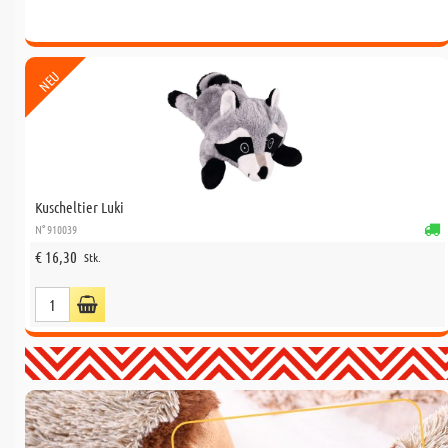
NEU
Kuscheltier Luki
N° 910039
€ 16,30
Stk.