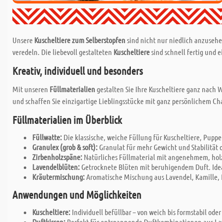
Unsere
Kuscheltiere zum Selberstopfen
sind nicht nur niedlich anzusehe
veredeln. Die liebevoll gestalteten
Kuscheltiere
sind schnell fertig und 
Kreativ, individuell und besonders
Mit unseren
Füllmaterialien
gestalten Sie Ihre Kuscheltiere ganz nach 
und schaffen Sie einzigartige Lieblingsstücke mit ganz persönlichem Ch
Füllmaterialien im Überblick
Füllwatte:
Die klassische, weiche Füllung für Kuscheltiere, Pupp
Granulex (grob & soft):
Granulat für mehr Gewicht und Stabilität o
Zirbenholzspäne:
Natürliches Füllmaterial mit angenehmem, holzi
Lavendelblüten:
Getrocknete Blüten mit beruhigendem Duft. Ideal
Kräutermischung:
Aromatische Mischung aus Lavendel, Kamille, P
Anwendungen und Möglichkeiten
Kuscheltiere:
Individuell befüllbar – von weich bis formstabil ode
Duftkissen:
Perfekt für entspannende Duftkombinationen aus Lav