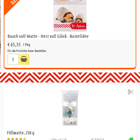
Bauch voll Watte - Herz voll Glück - Bastelidee
€ 65,35
1 Pkg
Für alle Produkte dieser Bastelidee
Füllwatte, 250 g
(100g = € 2,24)
N° 920224