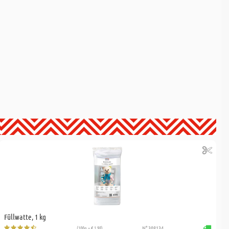
Füllwatte, 1 kg
(100g = € 1,98)
N° 308134