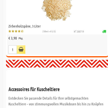
Zirbenholzspäne, 3 Liter
(100ml = € 0,13)
N° 200719
€ 3,90
Pkg.
Accessoires für Kuscheltiere
Entdecken Sie passende Details für Ihre selbstgemachten
Kuscheltiere – von stimmungsvollen Musikdosen bis hin zu Knöpfen