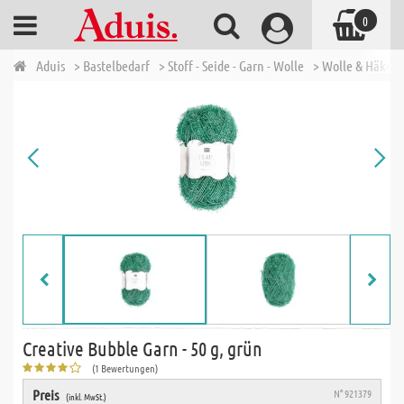
0
Aduis
> Bastelbedarf
> Stoff - Seide - Garn - Wolle
> Wolle & Häkelg
Creative Bubble Garn - 50 g, grün
(1 Bewertungen)
Preis
N° 921379
(inkl. MwSt.)