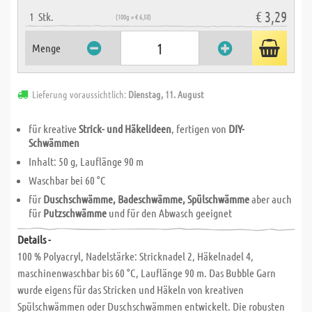
€ 3,29
1
Stk.
(100g = € 6,58)
Menge
Lieferung voraussichtlich:
Dienstag, 11. August
für kreative
Strick- und Häkelideen
, fertigen von
DIY-
Schwämmen
Inhalt: 50 g, Lauflänge 90 m
Waschbar bei 60 °C
für
Duschschwämme, Badeschwämme, Spülschwämme
aber auch
für
Putzschwämme
und für den Abwasch geeignet
Details -
100 % Polyacryl, Nadelstärke: Stricknadel 2, Häkelnadel 4,
maschinenwaschbar bis 60 °C, Lauflänge 90 m. Das Bubble Garn
wurde eigens für das Stricken und Häkeln von kreativen
Spülschwämmen oder Duschschwämmen entwickelt. Die robusten