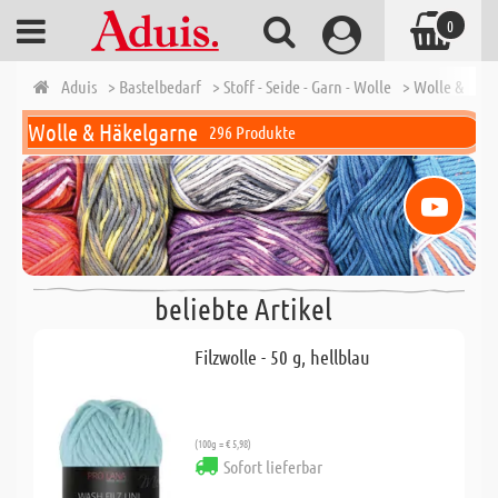
0
Aduis
> Bastelbedarf
> Stoff - Seide - Garn - Wolle
> Wolle & Häk
Wolle & Häkelgarne
296 Produkte
beliebte Artikel
Filzwolle - 50 g, hellblau
(100g = € 5,98)
Sofort lieferbar