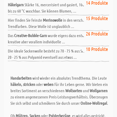
Schmökern!
14 Produkte
Häkelgarn
Stärke 16, mercerisiert und gasiert, 100 % Baumwolle
bis zu 60 °C waschbar. Sie können Blumen, ...
Merino Wolle - 100 % Schurwolle
15 Produkte
Hier finden Sie feinste
Merinowolle
in den verschiedensten
Trendfarben. Diese Wolle ist unglaublich ...
Creative Bubble Garn
26 Produkte
Das
Creative-Bubble-Garn
wurde eigens dazu entwickelt um
kreative aber vorallem individuelle ...
Sockenwolle
10 Produkte
Die ideale Sockenwolle besteht zu 70 - 75 % aus Schurwolle und zu
20 - 25 % aus Polyamid eventuell aus etwas ...
Handarbeiten
wird wieder ein absolutes Trendthema. Die Leute
häkeln, stricken
oder
weben
für ihr Leben gerne. Wir bieten ein
breites Sortiment an verschiedenen
Wollsorten
und
Wollgarnen
zu einem angemessenen Preis-Leistungsverhältnis. Überzeugen
Sie sich selbst und schmökern Sie durch unser
Online-Wollregal
.
Ob
Mützen, Socken
oder
Polsterbezüge
, es wird alles gestrickt.