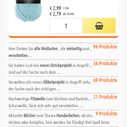
€ 2,99
1 Stk.
€ 2,79
ab 10 Stk.
Wolle zum Basteln | Schulwolle
96 Produkte
Hier finden Sie
alle Wollarten
, die
vielseitig
und
leicht zu
verarbeiten
...
Wolle zum Stricken
36 Produkte
Sie haben Lust ein
neues Strickprojekt
in Angriff zu nehmen und
sind auf der Suche nach dem ...
Wolle zum Häkeln
69 Produkte
Sie wollen ein neues
Häkelprojekt
in Angriff nehmen und sind auf
der Suche nach der richtigen ...
Wolle zum Filzen
21 Produkte
Hochwertige
Filzwolle
zum Stricken und Basteln, aus 100%
Schurwolle, lässt sich sehr gut verarbeiten. ...
Bücher - Handarbeiten
9 Produkte
Aktuelle
Bücher
zum Thema
Handarbeiten
, ob stricken, häkeln,
sticken oder knüpfen, hier werden Sie fündig! Viel Spaß beim
Häkelgarne