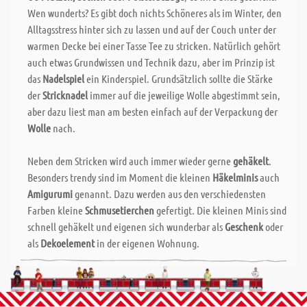
Wen wunderts? Es gibt doch nichts Schöneres als im Winter, den
Alltagsstress hinter sich zu lassen und auf der Couch unter der
warmen Decke bei einer Tasse Tee zu stricken. Natürlich gehört
auch etwas Grundwissen und Technik dazu, aber im Prinzip ist
das
Nadelspiel
ein Kinderspiel. Grundsätzlich sollte die Stärke
der
Stricknadel
immer auf die jeweilige Wolle abgestimmt sein,
aber dazu liest man am besten einfach auf der Verpackung der
Wolle
nach.
Neben dem Stricken wird auch immer wieder gerne
gehäkelt
.
Besonders trendy sind im Moment die kleinen
Häkelminis
auch
Amigurumi
genannt. Dazu werden aus den verschiedensten
Farben kleine
Schmusetierchen
gefertigt. Die kleinen Minis sind
schnell gehäkelt und eigenen sich wunderbar als
Geschenk
oder
als
Dekoelement
in der eigenen Wohnung.