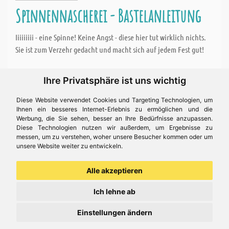
Spinnennascherei - Bastelanleitung
Iiiiiiiii - eine Spinne! Keine Angst - diese hier tut wirklich nichts.
Sie ist zum Verzehr gedacht und macht sich auf jedem Fest gut!
Für diese Bastelidee brauchen Sie
Ihre Privatsphäre ist uns wichtig
Holzspieße - 20 cm, Ø 2,5 mm
Diese Website verwendet Cookies und Targeting Technologien, um
Ihnen ein besseres Internet-Erlebnis zu ermöglichen und die
Werbung, die Sie sehen, besser an Ihre Bedürfnisse anzupassen.
Chenilledraht - 10 Stk., 50 cm, schwarz
Diese Technologien nutzen wir außerdem, um Ergebnisse zu
messen, um zu verstehen, woher unsere Besucher kommen oder um
unsere Website weiter zu entwickeln.
Preis ( € 3,34 )
Alle akzeptieren
Ich lehne ab
Bastelidee
Einstellungen ändern