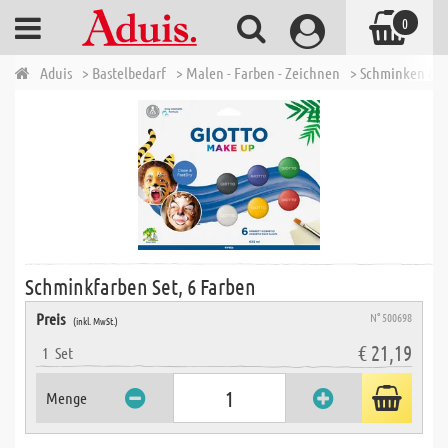
0
Aduis
> Bastelbedarf
> Malen - Farben - Zeichnen
> Schminken & P
Schminkfarben Set, 6 Farben
Preis
N° 500698
(inkl. MwSt.)
€ 21,19
1
Set
Menge