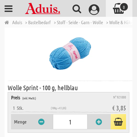
0
Aduis
> Bastelbedarf
> Stoff - Seide - Garn - Wolle
> Wolle & Häkelg
Wolle Sprint - 100 g, hellblau
Preis
N° 921880
(inkl. MwSt.)
€ 3,85
1
Stk.
(100g = € 3,85)
Menge