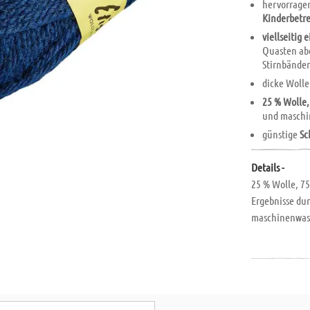
hervorrage
Kinderbetr
viellseitig 
Quasten abe
Stirnbände
dicke Wolle
25 % Wolle,
und maschi
günstige
Sc
Details -
25 % Wolle, 75
Ergebnisse dur
maschinenwasc