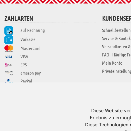
ZAHLARTEN
KUNDENSER
auf Rechnung
Schnellbestellun
Service & Kontak
Vorkasse
Versandkosten &
MasterCard
FAQ - Häufige F
VISA
Mein Konto
EPS
Privateinstellun
amazon pay
PayPal
SIE FINDEN UNS AUCH BEI
ÜBER ADUIS
Wir über uns
Diese Website ver
Jobs
Erlebnis zu ermögl
Impressum
Diese Technologien 