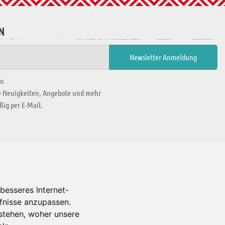
N
en
ie Neuigkeiten, Angebote und mehr
ig per E-Mail.
WIR BEFINDEN UNS IN
besseres Internet-
rfnisse anzupassen.
Es gibt uns auch in
stehen, woher unsere