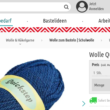
Jetzt
Anmelden
.
.
bedarf
Bastelideen
Arbei
Wolle & Häkelgarne
Wolle zum Basteln | Schulwolle
Wolle Qu
Preis
(inkl. M
1
Stk.
Menge
Sofort li