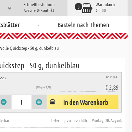
Schnellbestellung
Warenkorb
0
Service & Kontakt
€ 0,00
.
tsblätter
Basteln nach Themen
Wolle Quickstep - 50 g, dunkelblau
ickstep - 50 g, dunkelblau
N° 910643
wSt.)
€ 2,89
(100g = € 5,78)
In den Warenkorb
eferbar
Lieferung voraussichtlich:
Montag, 10. August