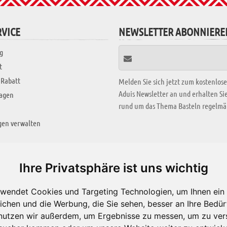
VICE
NEWSLETTER ABONNIERE
g
t
 Rabatt
Melden Sie sich jetzt zum kostenlos
Aduis Newsletter an und erhalten S
ragen
rund um das Thema Basteln regelmäß
gen verwalten
KREATIV ZONE
Ihre Privatsphäre ist uns wichtig
Aktuelles Video
wendet Cookies und Targeting Technologien, um Ihnen ein 
Alle Videos
ichen und die Werbung, die Sie sehen, besser an Ihre Bedü
Bastelideen
nutzen wir außerdem, um Ergebnisse zu messen, um zu ver