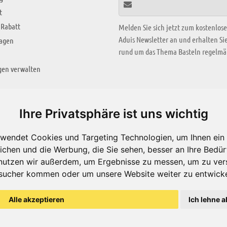
t
 Rabatt
Melden Sie sich jetzt zum kostenlos
Aduis Newsletter an und erhalten S
ragen
rund um das Thema Basteln regelmäß
gen verwalten
KREATIV ZONE
Ihre Privatsphäre ist uns wichtig
Aktuelles Video
wendet Cookies und Targeting Technologien, um Ihnen ein 
Alle Videos
ichen und die Werbung, die Sie sehen, besser an Ihre Bedü
Bastelideen
nutzen wir außerdem, um Ergebnisse zu messen, um zu ver
sucher kommen oder um unsere Website weiter zu entwicke
Arbeitsblätter
ärung
Alle akzeptieren
Ich lehne a
© Aduis 1996 - 2026