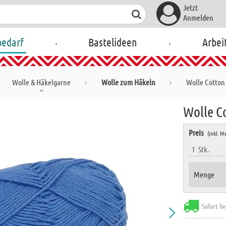
Jetzt
Anmelden
.
.
bedarf
Bastelideen
Arbei
Wolle & Häkelgarne
Wolle zum Häkeln
Wolle Cotton 
Wolle Co
Preis
(inkl. M
1
Stk.
Menge
Sofort li