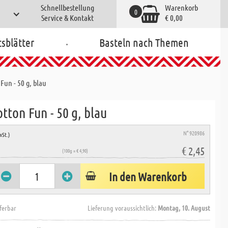
Schnellbestellung
Warenkorb
0
Service & Kontakt
€ 0,00
.
tsblätter
Basteln nach Themen
Fun - 50 g, blau
tton Fun - 50 g, blau
N° 920986
wSt.)
€ 2,45
(100g = € 4,90)
In den Warenkorb
eferbar
Lieferung voraussichtlich:
Montag, 10. August