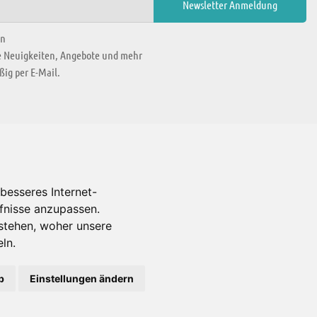
en
ie Neuigkeiten, Angebote und mehr
ig per E-Mail.
WIR BEFINDEN UNS IN
besseres Internet-
rfnisse anzupassen.
Es gibt uns auch in
stehen, woher unsere
ln.
b
Einstellungen ändern