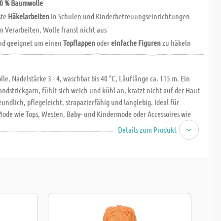
0 % Baumwolle
ste
Häkelarbeiten
in Schulen und Kinderbetreuungseinrichtungen
m Verarbeiten, Wolle franst nicht aus
nd geeignet um einen
Topflappen
oder
einfache Figuren
zu häkeln
e, Nadelstärke 3 - 4, waschbar bis 40 °C, Läuflänge ca. 115 m. Ein
andstrickgarn, fühlt sich weich und kühl an, kratzt nicht auf der Haut
eundlich, pflegeleicht, strapazierfähig und langlebig. Ideal für
ode wie Tops, Westen, Baby- und Kindermode oder Accessoires wie
utel aber auch für Topflappen und Tischsets.
Details zum Produkt