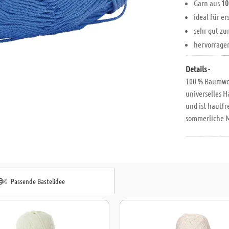
Garn aus
10
ideal für er
sehr gut zu
hervorrage
Details -
100 % Baumwoll
universelles H
und ist hautfr
sommerliche M
Taschen und Be
Passende Bastelidee