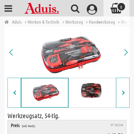
0
Aduis
> Werken & Technik
> Werkzeug
> Handwerkzeug
> Werkze
Werkzeugsatz, 54-tlg.
Preis
N° 502246
(inkl. MwSt.)