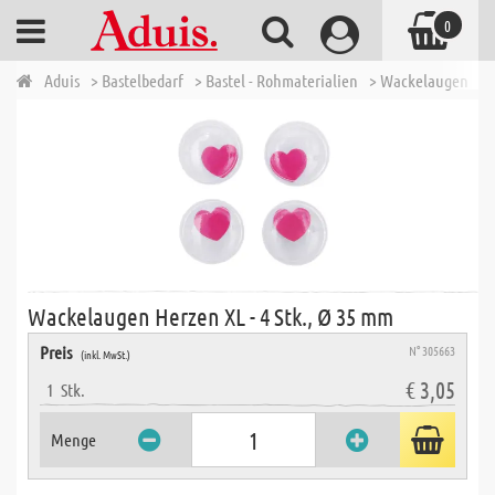
0
Aduis
> Bastelbedarf
> Bastel - Rohmaterialien
> Wackelaugen
> 
Wackelaugen Herzen XL - 4 Stk., Ø 35 mm
Preis
N° 305663
(inkl. MwSt.)
€ 3,05
1
Stk.
Menge