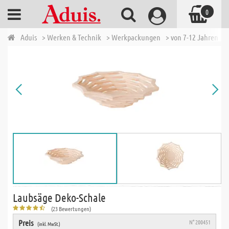
0
Aduis
> Werken & Technik
> Werkpackungen
> von 7-12 Jahren
>
Laubsäge Deko-Schale
(23 Bewertungen)
Preis
N° 200451
(inkl. MwSt.)