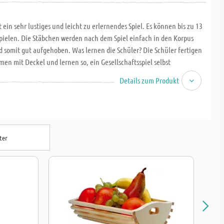
t ein sehr lustiges und leicht zu erlernendes Spiel. Es können bis zu 13
pielen. Die Stäbchen werden nach dem Spiel einfach in den Korpus
d somit gut aufgehoben. Was lernen die Schüler? Die Schüler fertigen
en mit Deckel und lernen so, ein Gesellschaftsspiel selbst
 Der Bausatz enthält neben einer ausführlichen Bauanleitung mit
Details zum Produkt
1:1 und M 1:2 auch die Spielanleitung. Alle Teile sind aus massivem
bmessung L x B x H: ca. 160 x 160 x 90 mm. Ab der 4. Schulstufe, 6
würfel (N°804.164) bitte gesondert bestellen!
ter