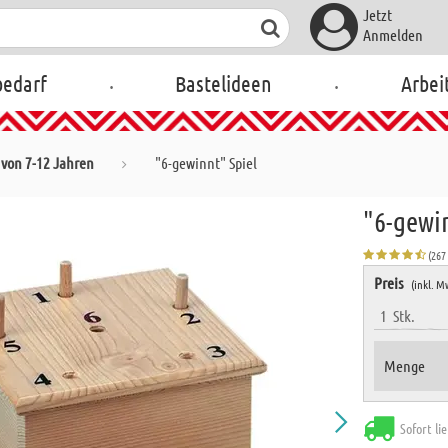
Jetzt
Anmelden
.
.
bedarf
Bastelideen
Arbei
von 7-12 Jahren
"6-gewinnt" Spiel
"6-gewi
(267
Preis
(inkl. M
1
Stk.
Menge
Sofort li