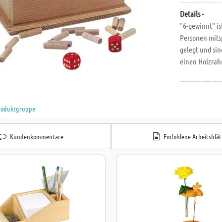
Details -
"6-gewinnt" is
Personen mits
gelegt und sin
einen Holzrahm
herzustellen.
Zeichnungen M 
Kiefernholz. A
Produktgruppe
Stunden. Spiel
Kundenkommentare
Emfohlene Arbeitsblät