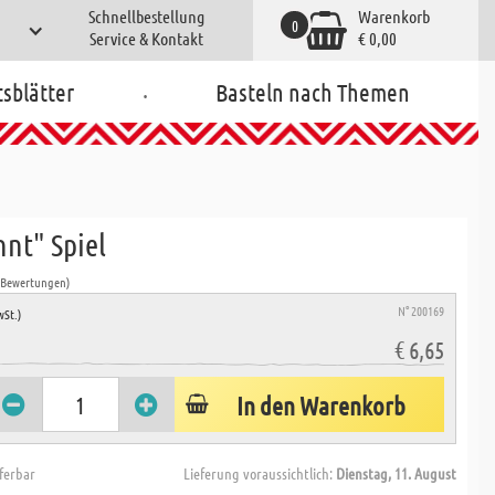
Schnellbestellung
Warenkorb
0
Service & Kontakt
€ 0,00
.
tsblätter
Basteln nach Themen
nnt" Spiel
 Bewertungen)
N° 200169
wSt.)
€ 6,65
In den Warenkorb
eferbar
Lieferung voraussichtlich:
Dienstag, 11. August