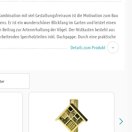
Kombination mit viel Gestaltungsfreiraum ist die Motivation zum Bau
tens. Er ist ein wunderschöner Blickfang im Garten und leistet einen
n Beitrag zur Artenerhaltung der Vögel. Der Nistkasten besteht aus
arbeitenden Sperrholzteilen inkl. Dachpappe. Durch eine praktische
 Rückwand kann der Nistkasten gereinigt werden. Abmessung L x B x H:
Details zum Produkt
0 mm. Ab der 5. - Schulstufe, 8-12 Stunden.
ter