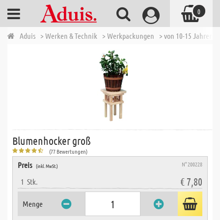
0
Aduis
> Werken & Technik
> Werkpackungen
> von 10-15 Jahren
Blumenhocker groß
(77 Bewertungen)
Preis
N° 200228
(inkl. MwSt.)
€ 7,80
1
Stk.
Menge