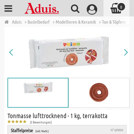
0
Aduis
> Bastelbedarf
> Modellieren & Keramik
> Ton & Töpfern
> 
Tonmasse lufttrocknend - 1 kg, terrakotta
(3 Bewertungen)
Staffelpreise
N° 609084
(inkl. MwSt.)