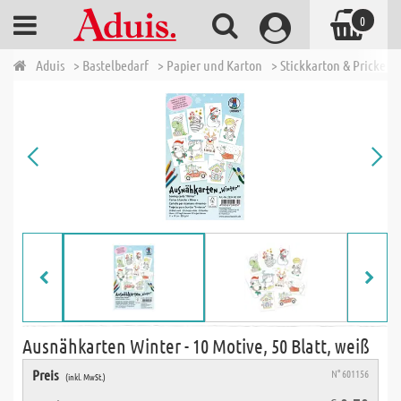
0
Aduis
> Bastelbedarf
> Papier und Karton
> Stickkarton & Prickeln
Ausnähkarten Winter - 10 Motive, 50 Blatt, weiß
Preis
N° 601156
(inkl. MwSt.)