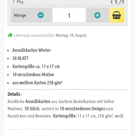
€ 9,79
1
Pkg.
Menge
Lieferung voraussichtlich:
Montag, 10. August
Ausnähkarten Winter
50 BLATT
Kartengröße ca. 11 x 17 cm
10 verschiedene Motive
aus weißem Karton 250 g/m²
Details -
Kindliche
Ausnähkarten
aus starkem Bastelkarton mit tollen
Motiven.
50 Stück
, sortiert in
10 verschiedenen Designs
zum
Aussticken und Bemalen.
Kartengröße:
11 x 17 cm, 250 g/m², weiß.