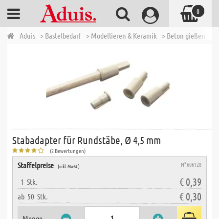
0
Aduis
> Bastelbedarf
> Modellieren & Keramik
> Beton gießen
> 
Stabadapter für Rundstäbe, Ø 4,5 mm
(2 Bewertungen)
Staffelpreise
N° 606128
(inkl. MwSt.)
€ 0,39
1
Stk.
€ 0,30
ab
50
Stk.
Menge