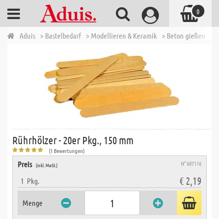
0
Aduis
> Bastelbedarf
> Modellieren & Keramik
> Beton gießen
> 
Rührhölzer - 20er Pkg., 150 mm
(1 Bewertungen)
Preis
N° 607116
(inkl. MwSt.)
€ 2,19
1
Pkg.
Menge