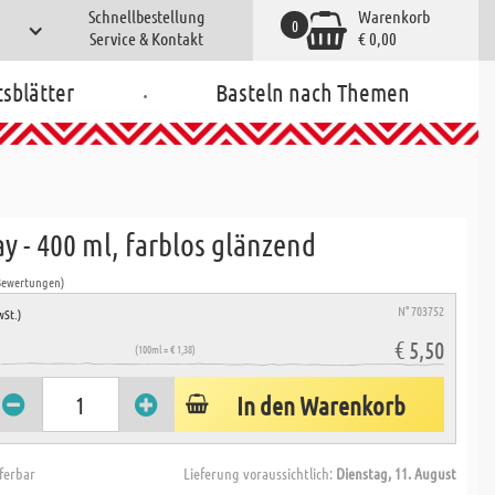
Schnellbestellung
Warenkorb
0
Service & Kontakt
€ 0,00
.
tsblätter
Basteln nach Themen
y - 400 ml, farblos glänzend
Bewertungen)
N° 703752
wSt.)
€ 5,50
(100ml = € 1,38)
In den Warenkorb
eferbar
Lieferung voraussichtlich:
Dienstag, 11. August