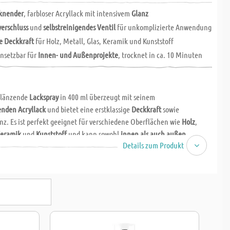
cknender
, farbloser Acryllack mit intensivem
Glanz
verschluss
und
selbstreinigendes Ventil
für unkomplizierte Anwendung
e Deckkraft
für Holz, Metall, Glas, Keramik und Kunststoff
nsetzbar für
Innen- und Außenprojekte
, trocknet in ca. 10 Minuten
 glänzende
Lackspray
in 400 ml überzeugt mit seinem
enden Acryllack
und bietet eine erstklassige
Deckkraft
sowie
nz. Es ist perfekt geeignet für verschiedene Oberflächen wie
Holz
,
eramik
und
Kunststoff
und kann sowohl
innen als auch außen
Details zum Produkt
rden. Mit einer Trocknungszeit von nur
10 Minuten
ermöglicht es
s schnelle Anwendung.
mit einem
Sicherheitsverschluss
und einem
selbstreinigenden Ventil
spray für eine sichere und einfache Handhabung. Ideal für kreative
 Möbelverschönerungen oder Schutzlackierungen – das farblose Spray
 Projekten ein
hochwertiges, glänzendes Finish
und langanhaltenden