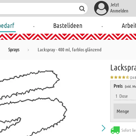
Jetzt
Anmelden
.
.
bedarf
Bastelideen
Arbei
Sprays
Lackspray - 400 ml, farblos glänzend
Lackspra
(24 
Preis
(inkl. M
1
Dose
Menge
Sofort li