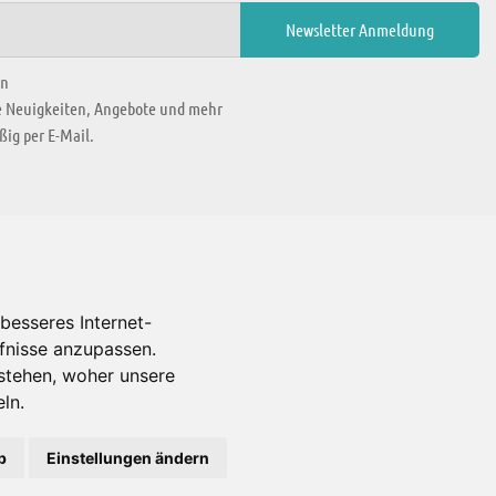
en
ie Neuigkeiten, Angebote und mehr
ig per E-Mail.
WIR BEFINDEN UNS IN
besseres Internet-
rfnisse anzupassen.
Es gibt uns auch in
stehen, woher unsere
ln.
b
Einstellungen ändern