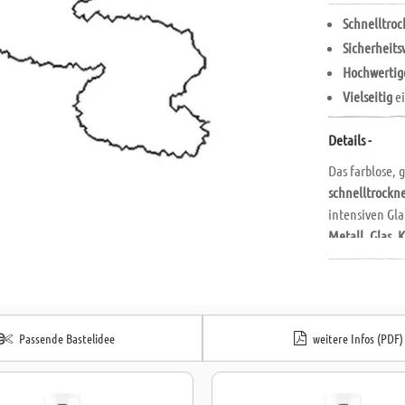
Schnelltro
Sicherheits
Hochwertig
Vielseitig
ei
Details -
Das farblose,
schnelltrockn
intensiven Gla
Metall
,
Glas
,
K
angewendet we
eine besonder
Ausgestattet 
sorgt das Lack
Passende Bastelidee
weitere Infos (PDF)
DIY-Projekte,
verleiht Ihren
Schutz.