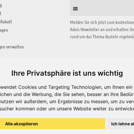
g
t
 Rabatt
Melden Sie sich jetzt zum kostenlos
Aduis Newsletter an und erhalten S
ragen
rund um das Thema Basteln regelmäß
gen verwalten
KREATIV ZONE
Ihre Privatsphäre ist uns wichtig
Aktuelles Video
wendet Cookies und Targeting Technologien, um Ihnen ein 
Alle Videos
ichen und die Werbung, die Sie sehen, besser an Ihre Bedü
Bastelideen
nutzen wir außerdem, um Ergebnisse zu messen, um zu ver
sucher kommen oder um unsere Website weiter zu entwicke
Arbeitsblätter
ärung
Alle akzeptieren
Ich lehne a
© Aduis 1996 - 2026