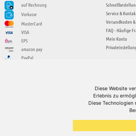
auf Rechnung
Schnellbestellun
Service & Kontak
Vorkasse
Versandkosten &
MasterCard
FAQ - Häufige F
VISA
Mein Konto
EPS
Privateinstellun
amazon pay
PayPal
SIE FINDEN UNS AUCH BEI
ÜBER ADUIS
Wir über uns
Diese Website ver
Jobs
Erlebnis zu ermögl
Impressum
Diese Technologien 
Be
AGB
Datenschutzerkl