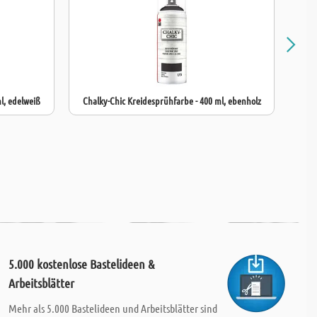
 dieses Lackspray, um ein
glänzendes, langlebiges Ergebnis
bei Ihren
rzielen!
l, edelweiß
Chalky-Chic Kreidesprühfarbe - 400 ml, ebenholz
5.000 kostenlose Bastelideen &
Arbeitsblätter
Mehr als 5.000 Bastelideen und Arbeitsblätter sind