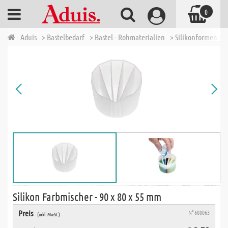
0
Aduis
> Bastelbedarf
> Bastel - Rohmaterialien
> Silikonformen
>
Silikon Farbmischer - 90 x 80 x 55 mm
Preis
N° 608063
(inkl. MwSt.)