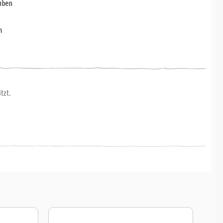
uben
m
tzt.