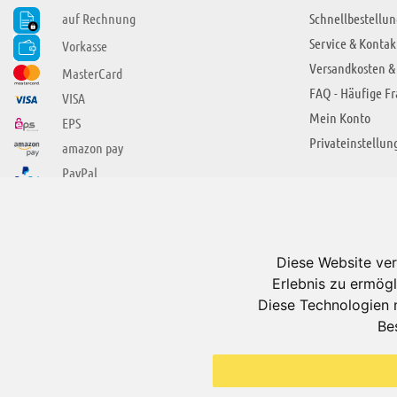
auf Rechnung
Schnellbestellun
Service & Kontak
Vorkasse
Versandkosten &
MasterCard
FAQ - Häufige F
VISA
Mein Konto
EPS
Privateinstellun
amazon pay
PayPal
SIE FINDEN UNS AUCH BEI
ÜBER ADUIS
Wir über uns
Diese Website ver
Jobs
Erlebnis zu ermögl
Impressum
Diese Technologien 
Be
AGB
Datenschutzerkl