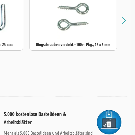
de 25 mm
Ringschrauben verzinkt - 100er Pkg., 16 x 6 mm
S
5.000 kostenlose Bastelideen &
Arbeitsblätter
Mehr als 5.000 Bastelideen und Arbeitsblätter sind