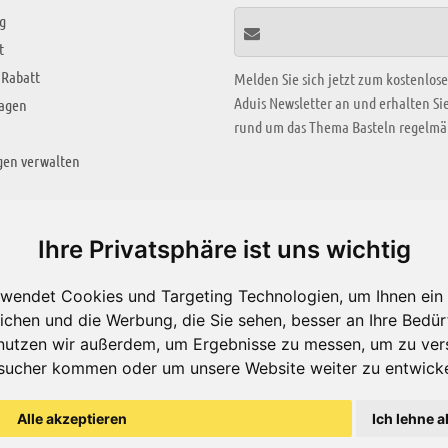
g
t
 Rabatt
Melden Sie sich jetzt zum kostenlos
Aduis Newsletter an und erhalten S
ragen
rund um das Thema Basteln regelmäß
gen verwalten
KREATIV ZONE
Ihre Privatsphäre ist uns wichtig
Aktuelles Video
wendet Cookies und Targeting Technologien, um Ihnen ein 
Alle Videos
ichen und die Werbung, die Sie sehen, besser an Ihre Bedü
Bastelideen
nutzen wir außerdem, um Ergebnisse zu messen, um zu ver
sucher kommen oder um unsere Website weiter zu entwicke
Arbeitsblätter
ärung
Alle akzeptieren
Ich lehne a
© Aduis 1996 - 2026