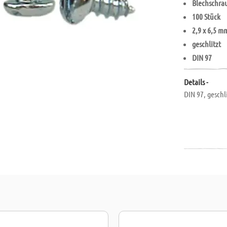
Blechschra
100 Stück
2,9 x 6,5 m
geschlitzt
DIN 97
Details -
DIN 97, geschli