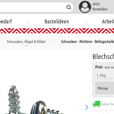
Jetzt
Anmelden
.
.
bedarf
Bastelideen
Arbei
Schrauben, Nägel & Dübel
Schrauben - Muttern - Beilagschei
Blechsch
Preis
(inkl. M
1
Pkg.
Menge
Sofort li