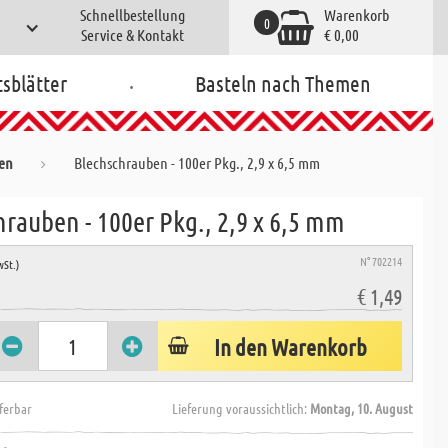
Schnellbestellung
Warenkorb
0
Service & Kontakt
€ 0,00
.
tsblätter
Basteln nach Themen
ben
Blechschrauben - 100er Pkg., 2,9 x 6,5 mm
rauben - 100er Pkg., 2,9 x 6,5 mm
N° 702214
wSt.)
€ 1,49
In den Warenkorb
eferbar
Lieferung voraussichtlich:
Montag, 10. August