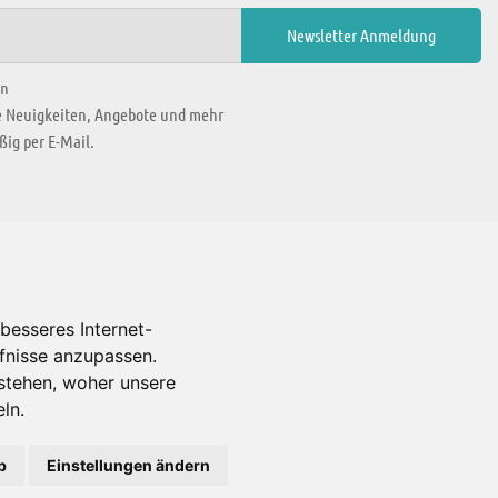
en
ie Neuigkeiten, Angebote und mehr
ig per E-Mail.
WIR BEFINDEN UNS IN
besseres Internet-
rfnisse anzupassen.
Es gibt uns auch in
stehen, woher unsere
ln.
b
Einstellungen ändern