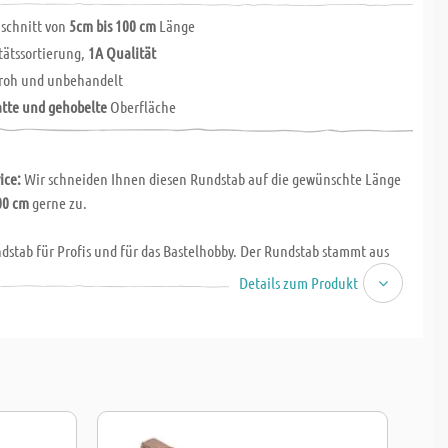
uschnitt von
5cm bis 100 cm
Länge
tätssortierung,
1A Qualität
 roh und unbehandelt
atte und gehobelte
Oberfläche
vice:
Wir schneiden Ihnen diesen Rundstab auf die gewünschte Länge
00 cm
gerne zu.
dstab für Profis und für das Bastelhobby. Der Rundstab stammt aus
oduktion und hat durchgehend eine
saubere, glatte Oberfläche
. 1A-
Details zum Produkt
uchenholz ohne Äste oder Risse dient als Basismaterial.