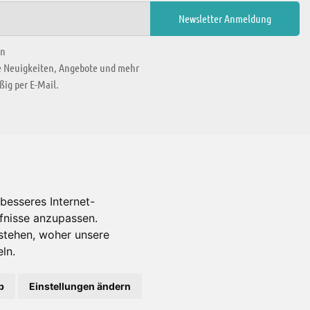
en
ie Neuigkeiten, Angebote und mehr
ig per E-Mail.
WIR BEFINDEN UNS IN
besseres Internet-
rfnisse anzupassen.
Es gibt uns auch in
stehen, woher unsere
ln.
b
Einstellungen ändern