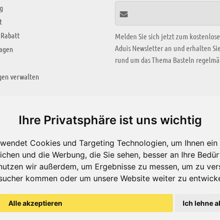
g
t
 Rabatt
Melden Sie sich jetzt zum kostenlos
Aduis Newsletter an und erhalten S
ragen
rund um das Thema Basteln regelmäß
gen verwalten
KREATIV ZONE
Ihre Privatsphäre ist uns wichtig
Aktuelles Video
wendet Cookies und Targeting Technologien, um Ihnen ein 
Alle Videos
ichen und die Werbung, die Sie sehen, besser an Ihre Bedü
Bastelideen
nutzen wir außerdem, um Ergebnisse zu messen, um zu ver
sucher kommen oder um unsere Website weiter zu entwicke
Arbeitsblätter
ärung
Alle akzeptieren
Ich lehne a
© Aduis 1996 - 2026