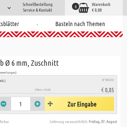
Schnellbestellung
Warenkorb
0
Service & Kontakt
€ 0,00
.
tsblätter
Basteln nach Themen
b Ø 6 mm, Zuschnitt
Bewertungen)
N° 803332
wSt.)
€ 0,85
(100cm = € 0,85)
Zur Eingabe
eferbar
Lieferung voraussichtlich:
Freitag, 07. August