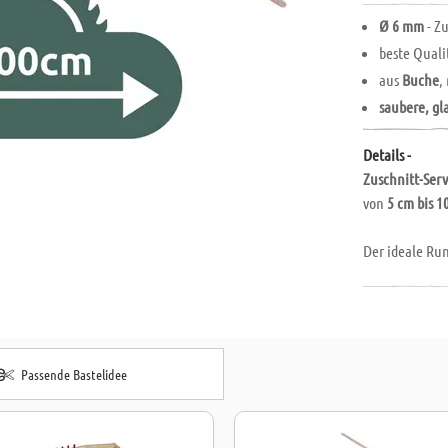
Ø 6 mm
- Z
beste Quali
aus
Buche
,
saubere, gl
Details -
Zuschnitt-Ser
von
5 cm bis 1
Der ideale Run
heimischer Pr
Ware, bestes B
Passende Bastelidee