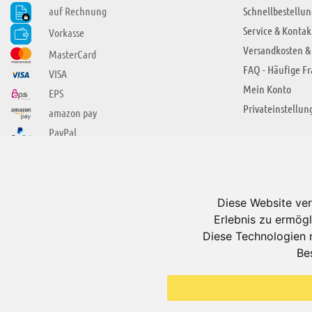
auf Rechnung
Schnellbestellun
Service & Kontak
Vorkasse
Versandkosten &
MasterCard
FAQ - Häufige F
VISA
Mein Konto
EPS
Privateinstellun
amazon pay
PayPal
SIE FINDEN UNS AUCH BEI
ÜBER ADUIS
Wir über uns
Diese Website ver
Jobs
Erlebnis zu ermögl
Impressum
Diese Technologien 
Be
AGB
Datenschutzerkl