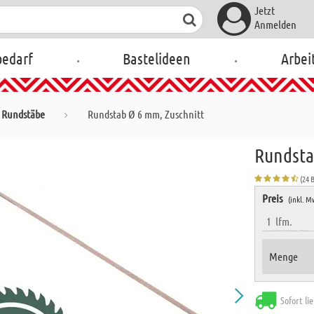
Jetzt
Anmelden
.
.
bedarf
Bastelideen
Arbei
Rundstäbe
Rundstab Ø 6 mm, Zuschnitt
Rundsta
(24 
Preis
(inkl. M
1
lfm.
Menge
Sofort li