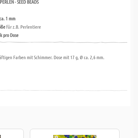
PERLEN - SEED BEADS
ca. 1 mm
öße
für z.B. Perlentiere
ck pro Dose
räftigen Farben mit Schimmer. Dose mit 17 g, Ø ca. 2,6 mm.