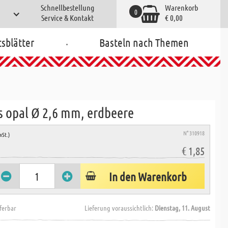
Schnellbestellung
Warenkorb
0
Service & Kontakt
€ 0,00
.
tsblätter
Basteln nach Themen
s opal Ø 2,6 mm, erdbeere
N° 310918
wSt.)
€ 1,85
In den Warenkorb
eferbar
Lieferung voraussichtlich:
Dienstag, 11. August