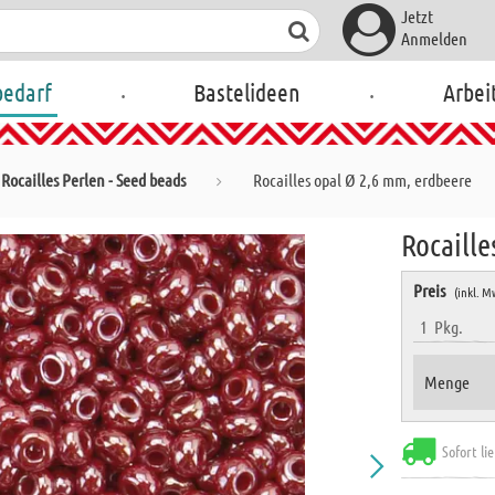
Jetzt
Anmelden
.
.
bedarf
Bastelideen
Arbei
Rocailles Perlen - Seed beads
Rocailles opal Ø 2,6 mm, erdbeere
Rocaille
Preis
(inkl. M
1
Pkg.
Menge
Sofort li