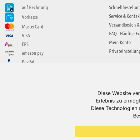
auf Rechnung
Schnellbestellun
Service & Kontak
Vorkasse
Versandkosten &
MasterCard
FAQ - Häufige F
VISA
Mein Konto
EPS
Privateinstellun
amazon pay
PayPal
SIE FINDEN UNS AUCH BEI
ÜBER ADUIS
Wir über uns
Diese Website ver
Jobs
Erlebnis zu ermögl
Impressum
Diese Technologien 
Be
AGB
Datenschutzerkl