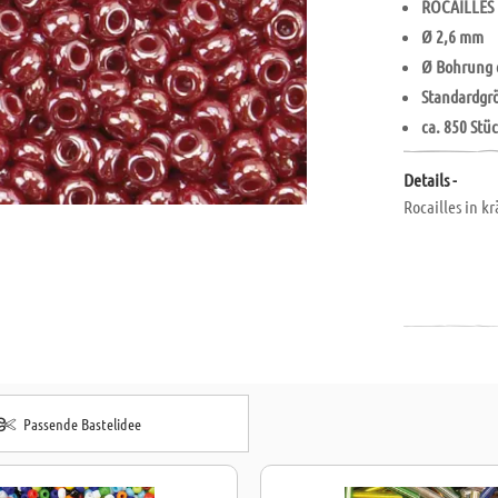
ROCAILLES 
Ø 2,6 mm
Ø Bohrung 
Standardgr
ca. 850 Stü
Details -
Rocailles in k
Passende Bastelidee