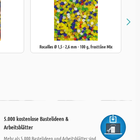
Rocailles Ø 1,5 - 2,6 mm - 100 g, frosttöne Mix
Ro
5.000 kostenlose Bastelideen &
Arbeitsblätter
Mehr als 5.000 Bastelideen und Arbeitsblätter sind