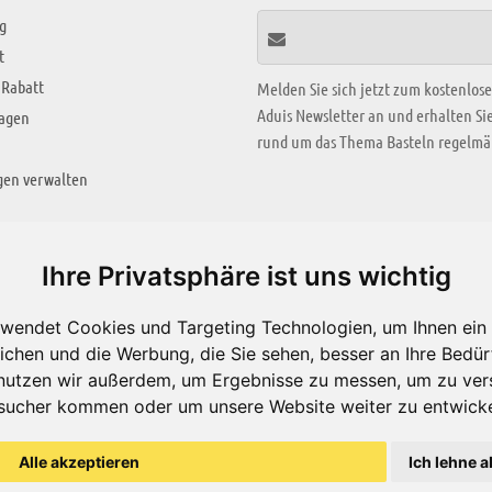
g
t
 Rabatt
Melden Sie sich jetzt zum kostenlos
Aduis Newsletter an und erhalten S
ragen
rund um das Thema Basteln regelmäß
gen verwalten
KREATIV ZONE
Ihre Privatsphäre ist uns wichtig
Aktuelles Video
wendet Cookies und Targeting Technologien, um Ihnen ein 
Alle Videos
ichen und die Werbung, die Sie sehen, besser an Ihre Bedü
Bastelideen
nutzen wir außerdem, um Ergebnisse zu messen, um zu ver
sucher kommen oder um unsere Website weiter zu entwicke
Arbeitsblätter
ärung
Alle akzeptieren
Ich lehne a