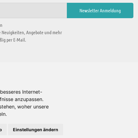
en
ie Neuigkeiten, Angebote und mehr
ig per E-Mail.
WIR BEFINDEN UNS IN
besseres Internet-
rfnisse anzupassen.
Es gibt uns auch in
stehen, woher unsere
ln.
b
Einstellungen ändern