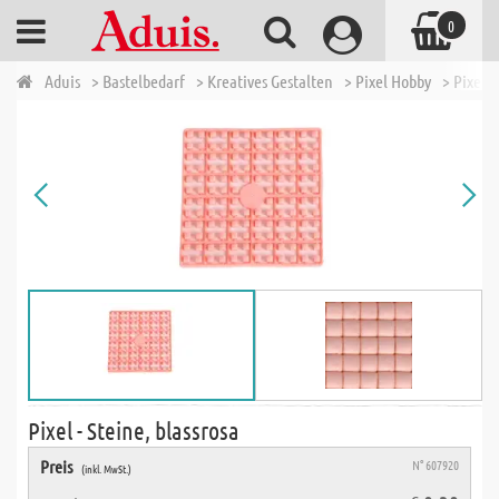
0
Aduis
> Bastelbedarf
> Kreatives Gestalten
> Pixel Hobby
> Pixel -
Pixel - Steine, blassrosa
Preis
N° 607920
(inkl. MwSt.)