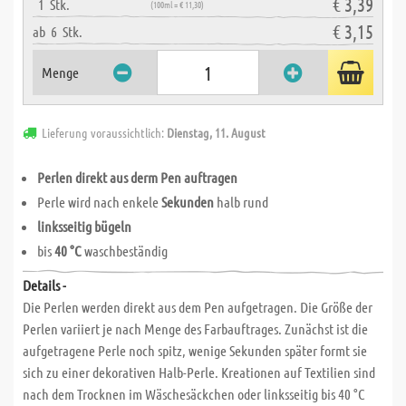
€ 3,39
1
Stk.
(100ml = € 11,30)
€ 3,15
ab
6
Stk.
Menge
Lieferung voraussichtlich:
Dienstag, 11. August
Perlen direkt aus derm Pen auftragen
Perle wird nach enkele
Sekunden
halb rund
linksseitig bügeln
bis
40 °C
waschbeständig
Details -
Die Perlen werden direkt aus dem Pen aufgetragen. Die Größe der
Perlen variiert je nach Menge des Farbauftrages. Zunächst ist die
aufgetragene Perle noch spitz, wenige Sekunden später formt sie
sich zu einer dekorativen Halb-Perle. Kreationen auf Textilien sind
nach dem Trocknen im Wäschesäckchen oder linksseitig bis 40 °C