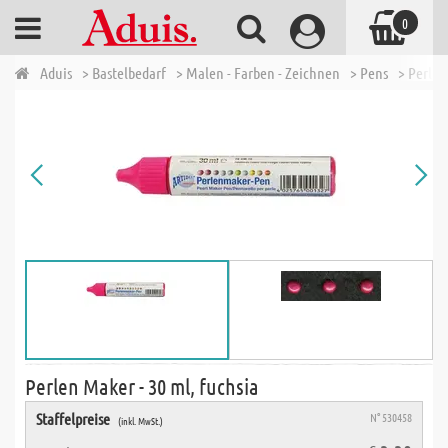
0
Aduis
> Bastelbedarf
> Malen - Farben - Zeichnen
> Pens
> Perlen
Perlen Maker - 30 ml, fuchsia
Staffelpreise
N° 530458
(inkl. MwSt.)