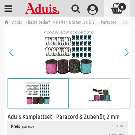
0
Aduis
> Bastelbedarf
> Perlen & Schmuck DIY
> Paracord
> Aduis 
Aduis Komplettset - Paracord & Zubehör, 2 mm
Preis
N° 311700
(inkl. MwSt.)