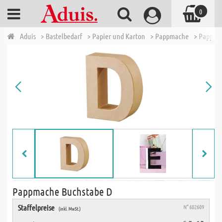
0
Aduis
> Bastelbedarf
> Papier und Karton
> Pappmache
> Pappma
Pappmache Buchstabe D
Staffelpreise
N° 602609
(inkl. MwSt.)