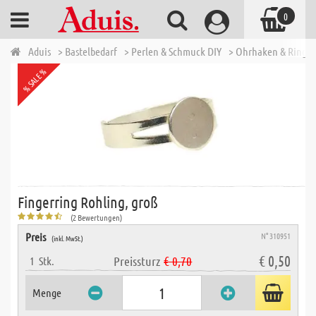
0
Aduis
> Bastelbedarf
> Perlen & Schmuck DIY
> Ohrhaken & Ringe 
% SALE %
Fingerring Rohling, groß
(2 Bewertungen)
Preis
N° 310951
(inkl. MwSt.)
€ 0,50
Preissturz
€ 0,70
1
Stk.
Menge