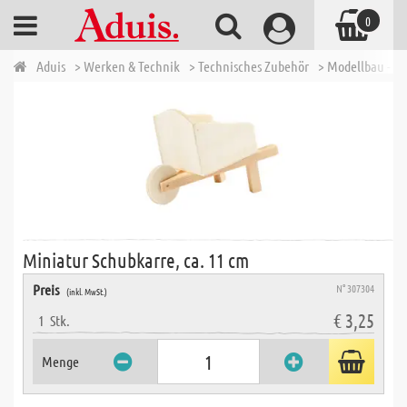
0
Aduis
> Werken & Technik
> Technisches Zubehör
> Modellbau - W
Miniatur Schubkarre, ca. 11 cm
Preis
N° 307304
(inkl. MwSt.)
€ 3,25
1
Stk.
Menge