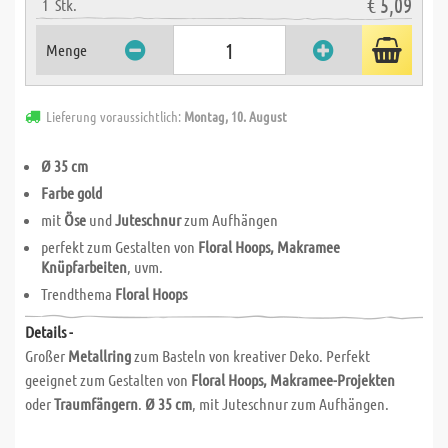
€ 5,09
1
Stk.
Menge
Lieferung voraussichtlich:
Montag, 10. August
Ø 35 cm
Farbe gold
mit
Öse
und
Juteschnur
zum Aufhängen
perfekt zum Gestalten von
Floral Hoops, Makramee
Knüpfarbeiten
, uvm.
Trendthema
Floral Hoops
Details -
Großer
Metallring
zum Basteln von kreativer Deko. Perfekt
geeignet zum Gestalten von
Floral Hoops, Makramee-Projekten
oder
Traumfängern
.
Ø 35 cm
, mit Juteschnur zum Aufhängen.