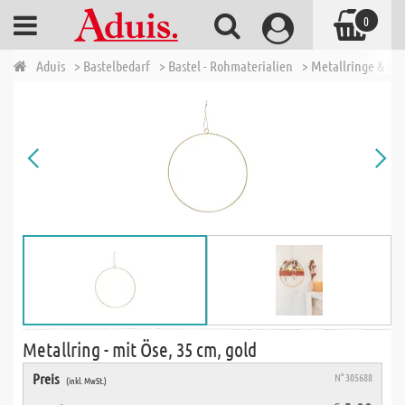
0
Aduis
> Bastelbedarf
> Bastel - Rohmaterialien
> Metallringe & Dr
Metallring - mit Öse, 35 cm, gold
Preis
N° 305688
(inkl. MwSt.)