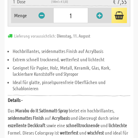
€ 7,55
1
Dose
(100ml = € 5,03)
Menge
Lieferung voraussichtlich:
Dienstag, 11. August
Hochbrillantes, seidenmattes Finish auf Acrylbasis
Extrem schnell trocknend, wetterfest und lichtecht
Geeignet für Papier, Holz, Metall, Keramik, Glas, Kork,
lackierbare Kunststoffe und Styropor
Ideal für glatte, pinselspurenfreie Oberflächen und
Schablonieren
Details -
Das
Marabu do it Satinmatt-Spray
bietet ein hochbrillantes,
seidenmattes Finish
auf
Acrylbasis
und überzeugt durch seine
exzellente Deckkraft
sowie eine
schnelltrocknende
und
lichtechte
Formel. Dieses Colorspray ist
wetterfest
und
wischfest
und ideal für