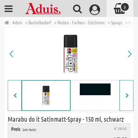
0
Aduis
> Bastelbedarf
> Malen - Farben - Zeichnen
> Sprays
> Marab
Marabu do it Satinmatt-Spray - 150 ml, schwarz
Preis
N° 500542
(inkl. MwSt.)